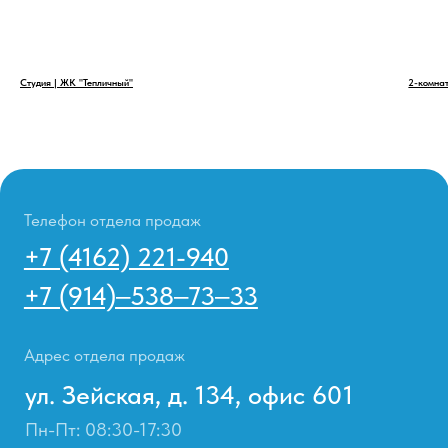
Студия | ЖК "Тепличный"
2-комна
Телефон отдела продаж
+7 (4162) 221-940
+7 (914)‒538‒73‒33
Адрес отдела продаж
ул. Зейская, д. 134, офис 601
Пн-Пт: 08:30-17:30
ул. Василенко 7
Пн-Пт: 09:00-18:00
E-mail
megateksi@mail.ru