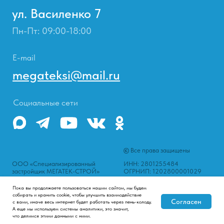
Социальные сети
©
Все права защищены
ООО «Специализированный
ИНН: 2801255484
застройщик МЕГАТЕК-СТРОЙ»
ОГРНИП: 1202800001029
Пока вы продолжаете пользоваться нашим сайтом, мы будем
собирать и хранить cookie, чтобы улучшить взаимодействие
Согласен
с вами, иначе весь интернет будет работать через пень-колоду.
А еще мы используем системы аналитики, это значит,
что делимся этими данными с ними.